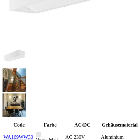
Code
Farbe
AC/DC
Gehäusematerial
WA169WW30
AC 230V
Aluminium
Weiss Matt