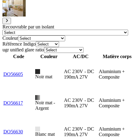
Recouvrable par un isolant
Couleur
Référence Indigo
ugr unified glare ratio
Code
Couleur
AC/DC
Matière corps
AC 230V - DC
Aluminium +
DO56605
Noir mat
190mA 27V
Composite
AC 230V - DC
Aluminium +
Noir mat -
DO56617
190mA 27V
Composite
Argent
AC 230V - DC
Aluminium +
DO56630
Blanc mat
190mA 27V
Composite