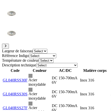
Largeur de faisceau
Référence Indigo
Température de couleur
Description technique
Code
Couleur
AC/DC
Matière corps
DC 150-700mA
Acier
GL040RSS30F
Inox 316
6V
inoxydable
DC 150-700mA
Acier
GL040RSS30S
Inox 316
6V
inoxydable
DC 150-700mA
Acier
GL040RSS27F
Inox 316
6V