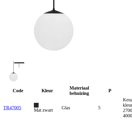
Materiaal
Code
Kleur
P
behuizing
Keuz
kleu
TR47005
Glas
5
Mat zwart
2700
400