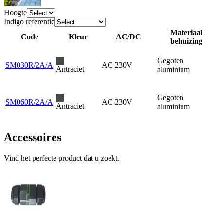
Hoogte
Indigo referentie
Materiaal
Code
Kleur
AC/DC
behuizing
Gegoten
SM030R/2A/A
AC 230V
Antraciet
aluminium
Gegoten
SM060R/2A/A
AC 230V
Antraciet
aluminium
Accessoires
Vind het perfecte product dat u zoekt.