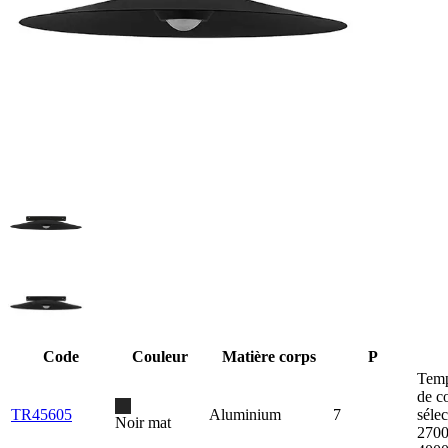
Code
Couleur
Matière corps
P
Temp
de c
TR45605
Aluminium
7
séle
Noir mat
2700