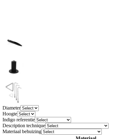
Diameter
Hoogte
Indigo referentie
Description technique
Materiaal behuizing
Materiaal