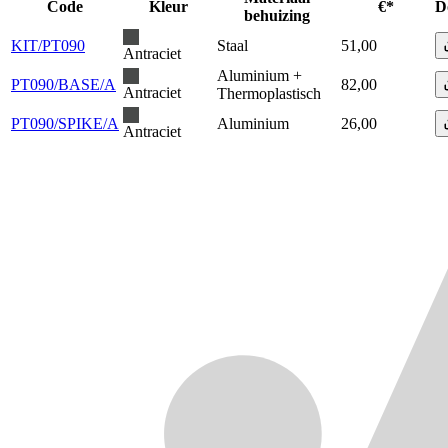
Code
Kleur
€*
D
behuizing
KIT/PT090
Staal
51,00
Antraciet
Aluminium +
PT090/BASE/A
82,00
Antraciet
Thermoplastisch
PT090/SPIKE/A
Aluminium
26,00
Antraciet