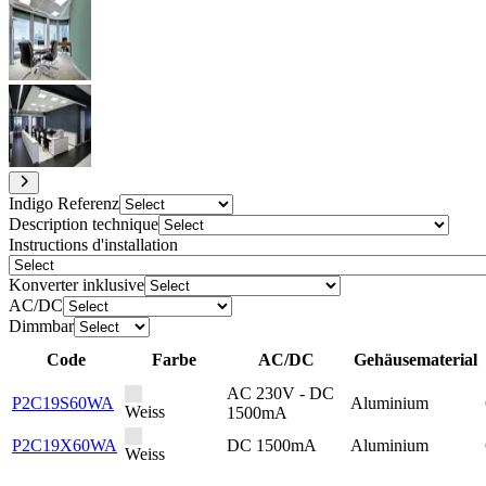
Indigo Referenz
Description technique
Instructions d'installation
Konverter inklusive
AC/DC
Dimmbar
Code
Farbe
AC/DC
Gehäusematerial
AC 230V - DC
P2C19S60WA
Aluminium
Weiss
1500mA
P2C19X60WA
DC 1500mA
Aluminium
Weiss